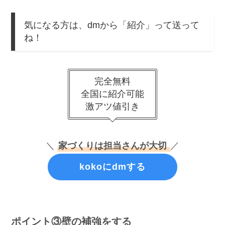
地探しから完成まで2年にわたっ
koko
て担当さんにはお世話になったよ
◎
アイ工務店で
家を建てる決め手
になったのも、
担
当さんが神だった
から！
無料でkoko経由の紹介を受けるだけで、
あなたも
優秀な家づくりのパートナーと出会えるよ♪
気になる方は、dmから「紹介」って送って
ね！