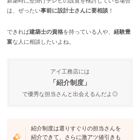
実は
koko家はアンテナではなく、
ア
ンテナ端子＋コンセントの位置
に失敗
したの
…
だから壁の中に配線を通すための
下地補強
や、
配線用のコンセント
koko
を設ける必要があるよ！
新築時に壁掛けテレビの設置を検討している場合
は、ぜったい
事前に設計士さんに要相談
！
できれば
建築士の資格
を持っている人や、
経験豊
富
な人に相談したいよね。