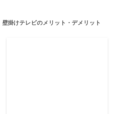
すすめだけど、部屋の広さやメンテナンスのこと
も考えて検討してね！
他のニッチに関しては、以下の記事でも紹介して
いるから、ぜひチェックしてみてね◎
あわせて読みたい
【知って得する】ベッドニッチの
ある寝室づくり！メリット・デメ
リットも詳しく解説！
壁掛けテレビのメリット・デメリット