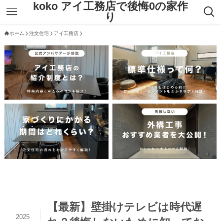
koko アイ工務店で後悔0の家作
り
ホーム
注文住宅
アイ工務店
【最新】壁掛けテレビは時代遅
2025