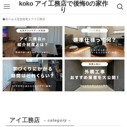
koko アイ工務店で後悔0の家作
り
ホーム
注文住宅
アイ工務店
アイ工務店
– category –