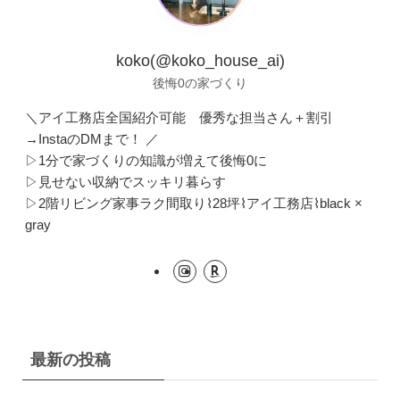
koko(@koko_house_ai)
後悔0の家づくり
＼アイ工務店全国紹介可能 優秀な担当さん＋割引
→InstaのDMまで！ ／
▷1分で家づくりの知識が増えて後悔0に
▷見せない収納でスッキリ暮らす
▷2階リビング家事ラク間取り⌇28坪⌇アイ工務店⌇black ×
gray
最新の投稿