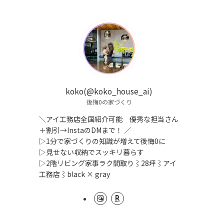
koko(@koko_house_ai)
後悔0の家づくり
＼アイ工務店全国紹介可能 優秀な担当さん
＋割引→InstaのDMまで！ ／
▷1分で家づくりの知識が増えて後悔0に
▷見せない収納でスッキリ暮らす
▷2階リビング家事ラク間取り⌇28坪⌇アイ
工務店⌇black × gray