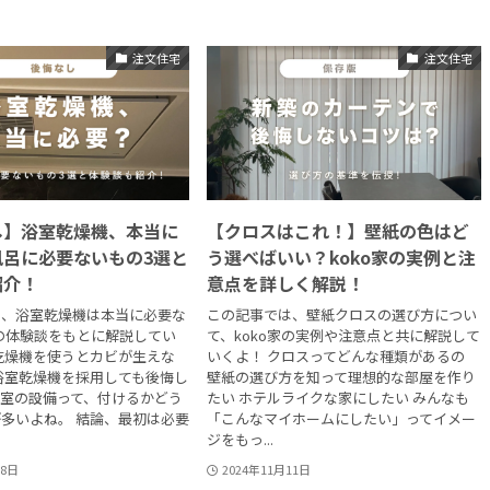
注文住宅
注文住宅
し】浴室乾燥機、本当に
【クロスはこれ！】壁紙の色はど
風呂に必要ないもの3選と
う選べばいい？koko家の実例と注
紹介！
意点を詳しく解説！
は、浴室乾燥機は本当に必要な
この記事では、壁紙クロスの選び方につい
oの体験談をもとに解説してい
て、koko家の実例や注意点と共に解説して
乾燥機を使うとカビが生えな
いくよ！ クロスってどんな種類があるの
浴室乾燥機を採用しても後悔し
壁紙の選び方を知って理想的な部屋を作り
. 浴室の設備って、付けるかどう
たい ホテルライクな家にしたい みんなも
多いよね。 結論、最初は必要
「こんなマイホームにしたい」ってイメー
ジをもっ...
18日
2024年11月11日