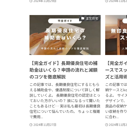
2024年11月29日
2024年11月
注文住宅
【完全ガイド】長期優良住宅の補
【完全ガ
助金はいくら？申請の流れと減額
ースでス
のコツを徹底解説
ズと活用
この記事では、長期優良住宅にするともら
この記事で
える補助金や、優遇制度について詳しく解
納ケースとk
説していくよ。 長期優良住宅の認定はとっ
るよ。 サイ
ておいた方がいいの？ 損になるって聞いた
デザインで
こともあるけど… 実は私も最初は長期優良
良品の収納ケ
住宅について悩んでいたの。 ちょっと複雑
い収納を作
で費用...
に合わ...
2024年11月27日
2024年11月