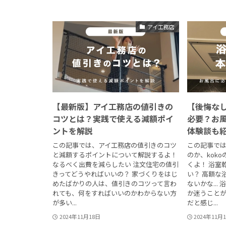
アイ工務店
【最新版】アイ工務店の値引きの
【後悔な
コツとは？実践で使える減額ポイ
必要？お
ントを解説
体験談も
この記事では、アイ工務店の値引きのコツ
この記事で
と減額するポイントについて解説するよ！
のか、kok
なるべく出費を減らしたい 注文住宅の値引
くよ！ 浴室
きってどうやればいいの？ 家づくりをはじ
い？ 高額な
めたばかりの人は、値引きのコツって言わ
ないかな..
れても、何をすればいいのかわからない方
か迷うことが
が多い...
だと感じ...
2024年11月18日
2024年11月