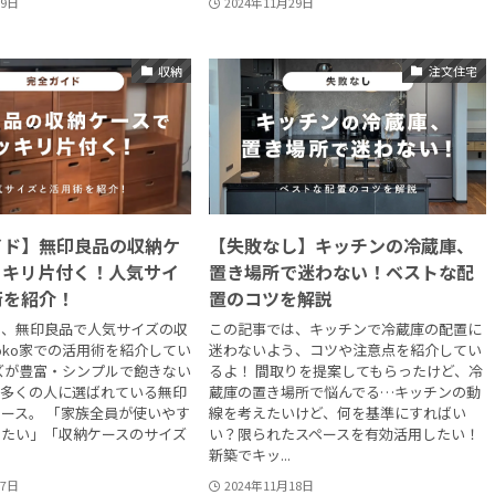
29日
2024年11月29日
収納
注文住宅
イド】無印良品の収納ケ
【失敗なし】キッチンの冷蔵庫、
ッキリ片付く！人気サイ
置き場所で迷わない！ベストな配
術を紹介！
置のコツを解説
は、無印良品で人気サイズの収
この記事では、キッチンで冷蔵庫の配置に
oko家での活用術を紹介してい
迷わないよう、コツや注意点を紹介してい
ズが豊富・シンプルで飽きない
るよ！ 間取りを提案してもらったけど、冷
、多くの人に選ばれている無印
蔵庫の置き場所で悩んでる…キッチンの動
ース。 「家族全員が使いやす
線を考えたいけど、何を基準にすればい
りたい」「収納ケースのサイズ
い？限られたスペースを有効活用したい！
新築でキッ...
27日
2024年11月18日