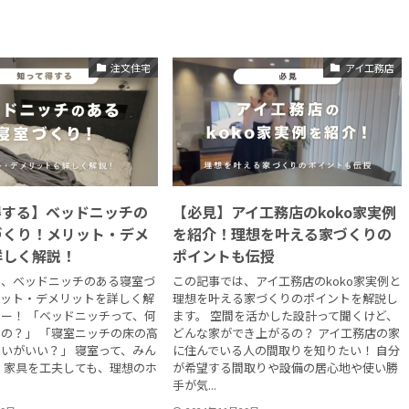
注文住宅
アイ工務店
得する】ベッドニッチの
【必見】アイ工務店のkoko家実例
づくり！メリット・デメ
を紹介！理想を叶える家づくりの
詳しく解説！
ポイントも伝授
は、ベッドニッチのある寝室づ
この記事では、アイ工務店のkoko家実例と
リット・デメリットを詳しく解
理想を叶える家づくりのポイントを解説し
ー！ 「ベッドニッチって、何
ます。 空間を活かした設計って聞くけど、
の？」 「寝室ニッチの床の高
どんな家ができ上がるの？ アイ工務店の家
いがいい？」 寝室って、みん
に住んでいる人の間取りを知りたい！ 自分
 家具を工夫しても、理想のホ
が希望する間取りや設備の居心地や使い勝
手が気...