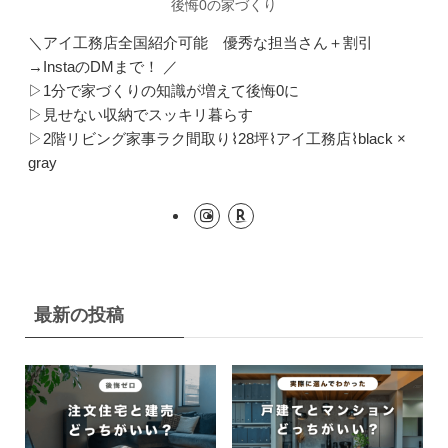
後悔0の家づくり
＼アイ工務店全国紹介可能 優秀な担当さん＋割引
→InstaのDMまで！ ／
▷1分で家づくりの知識が増えて後悔0に
▷見せない収納でスッキリ暮らす
▷2階リビング家事ラク間取り⌇28坪⌇アイ工務店⌇black ×
gray
最新の投稿