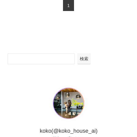
1
検索
koko(@koko_house_ai)