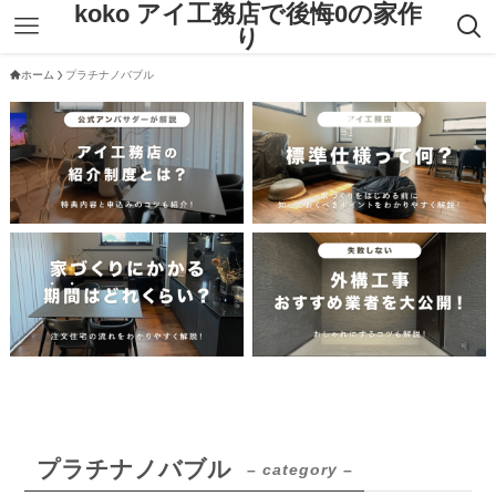
koko アイ工務店で後悔0の家作
り
ホーム
プラチナノバブル
プラチナノバブル
– category –