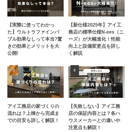
【実際に使ってわかっ
【新仕様2025年】アイ工
た】ウルトラファインバ
務店の標準仕様N‑ees（ニ
ブル効果なしって本当?驚
ーズ）が大幅進化！性能
きの効果とメリットを大
向上と設備変更点を詳し
公開!
く解説
アイ工務店の家づくりの
【失敗しない】アイ工務
流れは？上棟から完成ま
店の保証内容とは？各ハ
での目安も詳しく解説！
ウスメーカーとの違いや
注意点も解説！