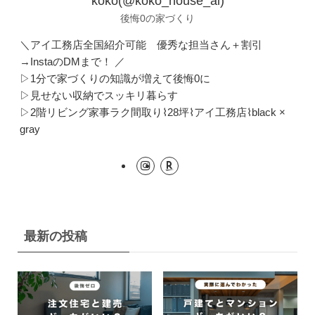
koko(@koko_house_ai)
後悔0の家づくり
＼アイ工務店全国紹介可能 優秀な担当さん＋割引
→InstaのDMまで！ ／
▷1分で家づくりの知識が増えて後悔0に
▷見せない収納でスッキリ暮らす
▷2階リビング家事ラク間取り⌇28坪⌇アイ工務店⌇black ×
gray
最新の投稿