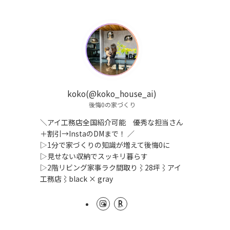
koko(@koko_house_ai)
後悔0の家づくり
＼アイ工務店全国紹介可能 優秀な担当さん
＋割引→InstaのDMまで！ ／
▷1分で家づくりの知識が増えて後悔0に
▷見せない収納でスッキリ暮らす
▷2階リビング家事ラク間取り⌇28坪⌇アイ
工務店⌇black × gray