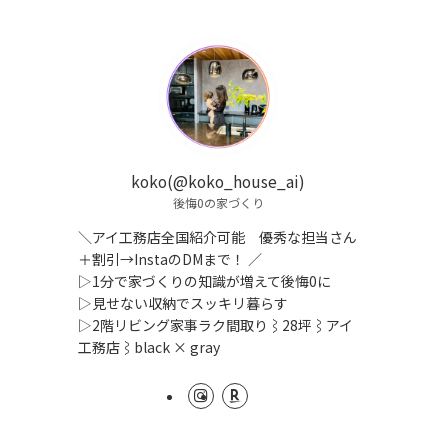
koko(@koko_house_ai)
後悔0の家づくり
＼アイ工務店全国紹介可能 優秀な担当さん
＋割引→InstaのDMまで！ ／
▷1分で家づくりの知識が増えて後悔0に
▷見せない収納でスッキリ暮らす
▷2階リビング家事ラク間取り⌇28坪⌇アイ
工務店⌇black × gray